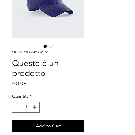
SKU: 632835642834572
Questo è un
prodotto
Price
40,00 €
Quantity
*
Add to Cart